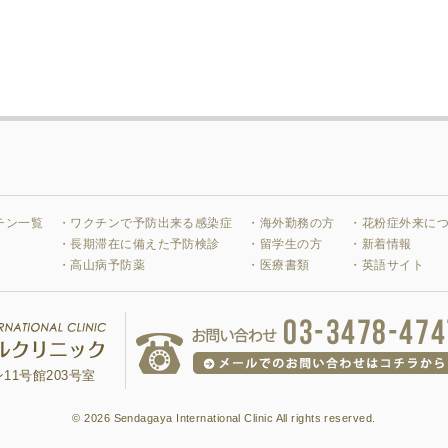
チン一覧
・ワクチンで予防出来る感染症
・海外勤務の方
・花粉症外来に
・長期滞在に備えた予防検診
・留学生の方
・新着情報
・高山病予防薬
・医療書類
・英語サイト
11号館203号室
©
2026 Sendagaya International Clinic All rights reserved.