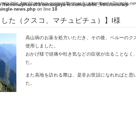
om/public_html/cms/wp-content/themes/customtheme2/single-ne
in
/home/alphaxs03/sendagaya-ic.com/public_html/cms/wp-
single-news.php
on line
10
した（クスコ、マチュピチュ）】I様
高山病のお薬を処方いただき、その後、ペルーのク
使用しました。
おかげ様で頭痛や吐き気などの症状が出ることなく
た。
また高地を訪れる際は、是非お世話になれればと思い
た。