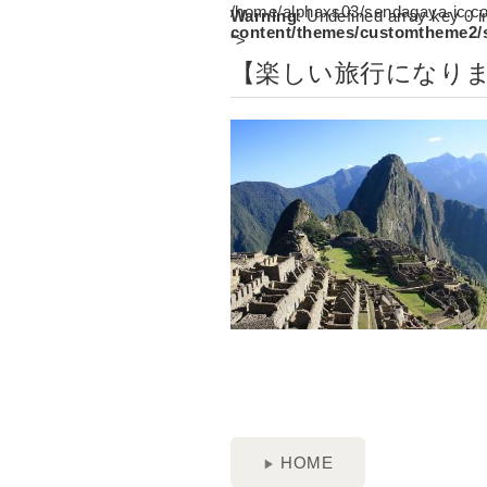
/home/alphaxs03/sendagaya-ic.c
Warning
: Undefined array key 0 
content/themes/customtheme2/
">
【楽しい旅行になりま
HOME