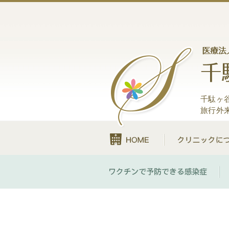
千駄ヶ
旅行外
HOME
ワ