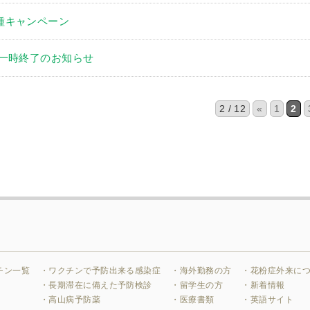
種キャンペーン
 一時終了のお知らせ
2 / 12
«
1
2
チン一覧
・ワクチンで予防出来る感染症
・海外勤務の方
・花粉症外来に
・長期滞在に備えた予防検診
・留学生の方
・新着情報
・高山病予防薬
・医療書類
・英語サイト