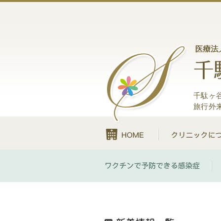
千駄ヶ
旅行外
HOME
ワ